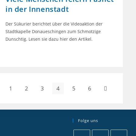
in der Innenstadt
Der Sükurier berichtet über die Videoaktion der
Stadtkapelle Donaueschingen zum Schmotzige
Dunschtig. Lesen sie dazu hier den Artikel.
0 KOMMENTARE
14. FEBRUAR 2021
1
2
3
4
5
6
Folge uns